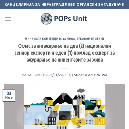
Skip
КАНЦЕЛАРИЈА ЗА НЕРАЗГРАДЛИВИ ОРГАНСКИ ЗАГАДУВАЧИ
to
content
МИНАМАТА КОНВЕНЦИЈА ЗА ЖИВА
,
ТЕКОВНИ ПРОЕКТИ
Оглас за ангажирање на два (2) национални
сениор експерти и еден (1) помлад експерт за
ажурирање на инвентарите за жива
НАПИШАНО НА
03/11/2022
ОД
SUZANA ANDONOVA
03
Ное