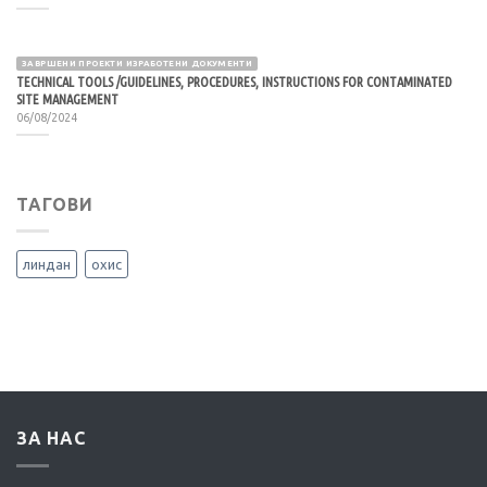
ЗАВРШЕНИ ПРОЕКТИ ИЗРАБОТЕНИ ДОКУМЕНТИ
TECHNICAL TOOLS /GUIDELINES, PROCEDURES, INSTRUCTIONS FOR CONTAMINATED
SITE MANAGEMENT
06/08/2024
ТАГОВИ
линдан
охис
ЗА НАС