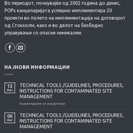
Во периодот, почнувајќи од 2002 година до денес,
POPs канцеларијата успешно имплементира 20
проекти во полето на имплементација на договорот
од Стокхолм, како и во делот на безбедно
управување со опасни хемикалии.
НАЈНОВИ ИНФОРМАЦИИ
TECHNICAL TOOLS /GUIDELINES, PROCEDURES,
13
Авг
INSTRUCTIONS FOR CONTAMINATED SITE
MANAGEMENT
Коментарите се исклучени
на
TECHNICAL
TOOLS
TECHNICAL TOOLS /GUIDELINES, PROCEDURES,
06
/GUIDELINES,
Авг
INSTRUCTIONS FOR CONTAMINATED SITE
PROCEDURES,
MANAGEMENT
INSTRUCTIONS