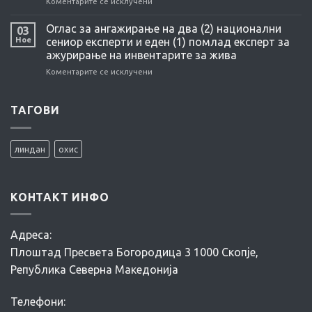
Коментарите се исклучени
на
FOR
TECHNICAL
CONTAMINATED
TOOLS
SITE
Оглас за ангажирање на два (2) национални
03
/GUIDELINES,
MANAGEMENT
Ное
сениор експерти и еден (1) помлад експерт за
PROCEDURES,
ажурирање на инвентарите за жива
INSTRUCTIONS
Коментарите се исклучени
на
FOR
Оглас
CONTAMINATED
за
SITE
ангажирање
ТАГОВИ
MANAGEMENT
на
два
(2)
линдан
охис
национални
сениор
експерти
и
КОНТАКТ ИНФО
еден
(1)
помлад
Адреса:
експерт
за
Плоштад Пресвета Богородица 3 1000 Скопје,
ажурирање
Република Северна Македонија
на
инвентарите
за
Телефони:
жива