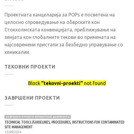
Проектната канцеларија за POPs е посветена на
целосно спроведување на обврските кон
Стокхолмската конвенцијата, приближување на
земјата кон глобалните текови во примената на
најсовремени пристапи за безбедно управување со
хемикалии.
ТЕКОВНИ ПРОЕКТИ
Block
"tekovni-proekti"
not found
ЗАВРШЕНИ ПРОЕКТИ
ЗАВРШЕНИ ПРОЕКТИ ИЗРАБОТЕНИ ДОКУМЕНТИ
TECHNICAL TOOLS /GUIDELINES, PROCEDURES, INSTRUCTIONS FOR CONTAMINATED
SITE MANAGEMENT
13/08/2024