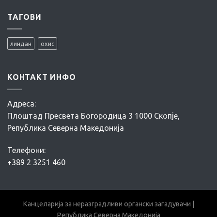
за
SITE
ангажирање
ТАГОВИ
MANAGEMENT
на
два
(2)
линдан
охис
национални
сениор
експерти
и
КОНТАКТ ИНФО
еден
(1)
помлад
Адреса:
експерт
за
Плоштад Пресвета Богородица 3 1000 Скопје,
ажурирање
Република Северна Македонија
на
инвентарите
за
Телефони:
жива
+389 2 3251 460
Канцеларија за неразградливи органски загадувачи |
Република Северна Македонија