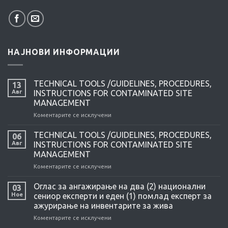
НАЈНОВИ ИНФОРМАЦИИ
TECHNICAL TOOLS /GUIDELINES, PROCEDURES,
13
Авг
INSTRUCTIONS FOR CONTAMINATED SITE
MANAGEMENT
Коментарите се исклучени
на
TECHNICAL
TOOLS
TECHNICAL TOOLS /GUIDELINES, PROCEDURES,
06
/GUIDELINES,
Авг
INSTRUCTIONS FOR CONTAMINATED SITE
PROCEDURES,
MANAGEMENT
INSTRUCTIONS
Коментарите се исклучени
на
FOR
TECHNICAL
CONTAMINATED
TOOLS
SITE
Оглас за ангажирање на два (2) национални
03
/GUIDELINES,
MANAGEMENT
Ное
сениор експерти и еден (1) помлад експерт за
PROCEDURES,
ажурирање на инвентарите за жива
INSTRUCTIONS
Коментарите се исклучени
на
FOR
Оглас
CONTAMINATED