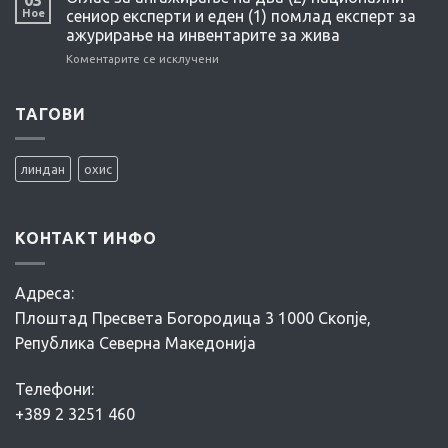
/GUIDELINES,
MANAGEMENT
Ное
сениор експерти и еден (1) помлад експерт за
PROCEDURES,
ажурирање на инвентарите за жива
INSTRUCTIONS
Коментарите се исклучени
на
FOR
Оглас
CONTAMINATED
за
SITE
ангажирање
ТАГОВИ
MANAGEMENT
на
два
(2)
линдан
охис
национални
сениор
експерти
и
КОНТАКТ ИНФО
еден
(1)
помлад
Адреса:
експерт
за
Плоштад Пресвета Богородица 3 1000 Скопје,
ажурирање
Република Северна Македонија
на
инвентарите
за
Телефони:
жива
+389 2 3251 460