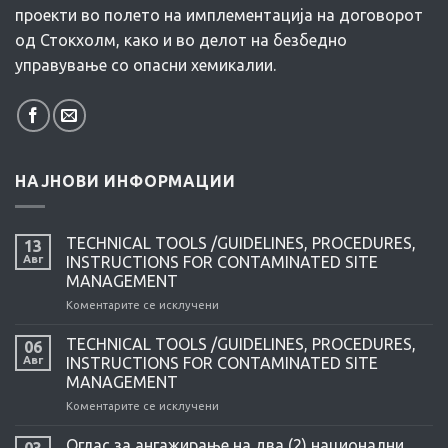
проекти во полето на имплементација на договорот
од Стокхолм, како и во делот на безбедно
управување со опасни хемикалии.
НАЈНОВИ ИНФОРМАЦИИ
TECHNICAL TOOLS /GUIDELINES, PROCEDURES,
13
Авг
INSTRUCTIONS FOR CONTAMINATED SITE
MANAGEMENT
Коментарите се исклучени
на
TECHNICAL
TOOLS
TECHNICAL TOOLS /GUIDELINES, PROCEDURES,
06
/GUIDELINES,
Авг
INSTRUCTIONS FOR CONTAMINATED SITE
PROCEDURES,
MANAGEMENT
INSTRUCTIONS
Коментарите се исклучени
на
FOR
TECHNICAL
CONTAMINATED
TOOLS
SITE
Оглас за ангажирање на два (2) национални
03