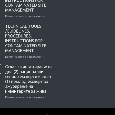
INSTRUCTIONS FOR
CONTAMINATED SITE
MANAGEMENT
Коментарите се исклучени
на
TECHNICAL
TOOLS
TECHNICAL TOOLS
/GUIDELINES,
/GUIDELINES,
PROCEDURES,
PROCEDURES,
INSTRUCTIONS
INSTRUCTIONS FOR
FOR
CONTAMINATED SITE
CONTAMINATED
MANAGEMENT
SITE
MANAGEMENT
Коментарите се исклучени
на
TECHNICAL
TOOLS
Оглас за ангажирање на
/GUIDELINES,
два (2) национални
PROCEDURES,
сениор експерти и еден
INSTRUCTIONS
(1) помлад експерт за
FOR
ажурирање на
CONTAMINATED
инвентарите за жива
SITE
MANAGEMENT
Коментарите се исклучени
на
Оглас
за
ангажирање
на