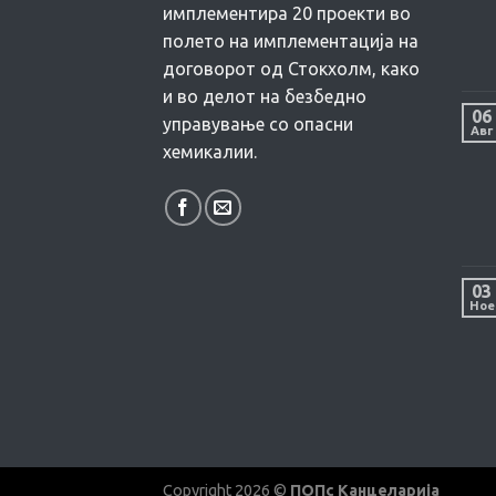
имплементира 20 проекти во
полето на имплементација на
договорот од Стокхолм, како
и во делот на безбедно
06
управување со опасни
Авг
хемикалии.
03
Ное
Copyright 2026 ©
ПОПс Канцеларија