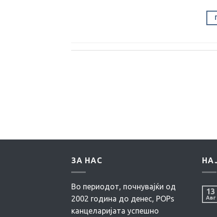
ЗА НАС
НА
Во периодот, почнувајќи од
13
2002 година до денес, POPs
Авг
канцеларијата успешно