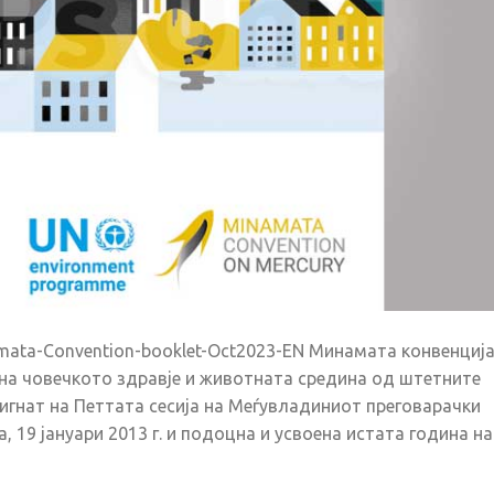
mata-Convention-booklet-Oct2023-EN Минамата конвенциј
 на човечкото здравје и животната средина од штетните
тигнат на Петтата сесија на Меѓувладиниот преговарачки
, 19 јануари 2013 г. и подоцна и усвоена истата година на