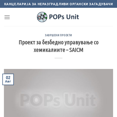
Skip
КАНЦЕЛАРИЈА ЗА НЕРАЗГРАДЛИВИ ОРГАНСКИ ЗАГАДУВАЧИ
to
content
ЗАВРШЕНИ ПРОЕКТИ
Проект за безбедно управување со
хемикалиите – SAICM
02
Авг