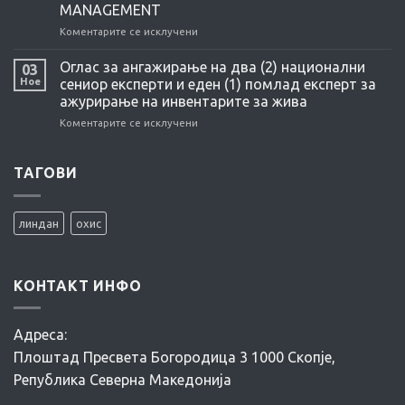
PROCEDURES,
MANAGEMENT
INSTRUCTIONS
Коментарите се исклучени
на
FOR
TECHNICAL
CONTAMINATED
TOOLS
SITE
Оглас за ангажирање на два (2) национални
03
/GUIDELINES,
MANAGEMENT
Ное
сениор експерти и еден (1) помлад експерт за
PROCEDURES,
ажурирање на инвентарите за жива
INSTRUCTIONS
Коментарите се исклучени
на
FOR
Оглас
CONTAMINATED
за
SITE
ангажирање
ТАГОВИ
MANAGEMENT
на
два
(2)
линдан
охис
национални
сениор
експерти
и
КОНТАКТ ИНФО
еден
(1)
помлад
Адреса:
експерт
за
Плоштад Пресвета Богородица 3 1000 Скопје,
ажурирање
Република Северна Македонија
на
инвентарите