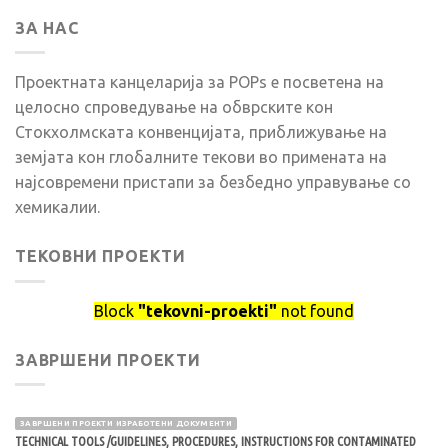
ЗА НАС
Проектната канцеларија за POPs е посветена на
целосно спроведување на обврските кон
Стокхолмската конвенцијата, приближување на
земјата кон глобалните текови во примената на
најсовремени пристапи за безбедно управување со
хемикалии.
ТЕКОВНИ ПРОЕКТИ
Block
"tekovni-proekti"
not found
ЗАВРШЕНИ ПРОЕКТИ
ЗАВРШЕНИ ПРОЕКТИ ИЗРАБОТЕНИ ДОКУМЕНТИ
TECHNICAL TOOLS /GUIDELINES, PROCEDURES, INSTRUCTIONS FOR CONTAMINATED