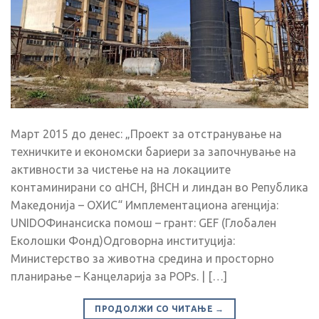
Март 2015 до денес: „Проект за отстранување на
техничките и економски бариери за започнување на
активности за чистење на на локациите
контаминирани со αHCH, βHCH и линдан во Република
Македонија – ОХИС“ Имплементациона агенција:
UNIDOФинансиска помош – грант: GEF (Глобален
Еколошки Фонд)Одговорна институција:
Министерство за животна средина и просторно
планирање – Канцеларија за POPs. | […]
ПРОДОЛЖИ СО ЧИТАЊЕ
→