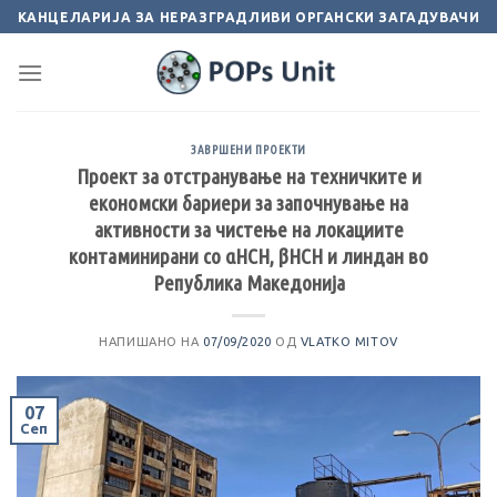
Skip
КАНЦЕЛАРИЈА ЗА НЕРАЗГРАДЛИВИ ОРГАНСКИ ЗАГАДУВАЧИ
to
content
ЗАВРШЕНИ ПРОЕКТИ
Проект за отстранување на техничките и
економски бариери за започнување на
активности за чистење на локациите
контаминирани со αHCH, βHCH и линдан во
Република Македонија
НАПИШАНО НА
07/09/2020
ОД
VLATKO MITOV
07
Сеп