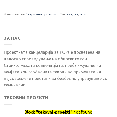
Напишано во
Завршени проекти
|
Таг:
линдан
,
охис
ЗА НАС
Проектната канцеларија за POPs е посветена на
целосно спроведување на обврските кон
Стокхолмската конвенцијата, приближување на
земјата кон глобалните текови во примената на
најсовремени пристапи за безбедно управување со
хемикалии.
ТЕКОВНИ ПРОЕКТИ
Block
"tekovni-proekti"
not found