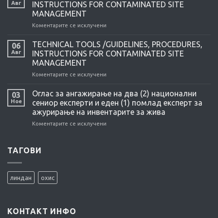
Авг
INSTRUCTIONS FOR CONTAMINATED SITE
MANAGEMENT
Коментарите се исклучени
на
TECHNICAL
TOOLS
TECHNICAL TOOLS /GUIDELINES, PROCEDURES,
06
/GUIDELINES,
Авг
INSTRUCTIONS FOR CONTAMINATED SITE
PROCEDURES,
MANAGEMENT
INSTRUCTIONS
Коментарите се исклучени
на
FOR
TECHNICAL
CONTAMINATED
TOOLS
SITE
Оглас за ангажирање на два (2) национални
03
/GUIDELINES,
MANAGEMENT
Ное
сениор експерти и еден (1) помлад експерт за
PROCEDURES,
ажурирање на инвентарите за жива
INSTRUCTIONS
Коментарите се исклучени
на
FOR
Оглас
CONTAMINATED
за
SITE
ангажирање
ТАГОВИ
MANAGEMENT
на
два
(2)
линдан
охис
национални
сениор
експерти
и
КОНТАКТ ИНФО
еден