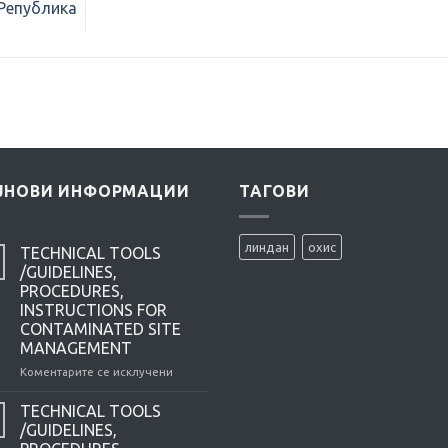
 Република
ЈНОВИ ИНФОРМАЦИИ
ТАГОВИ
линдан
охис
TECHNICAL TOOLS
/GUIDELINES,
PROCEDURES,
INSTRUCTIONS FOR
CONTAMINATED SITE
MANAGEMENT
Коментарите се исклучени
на
TECHNICAL
TOOLS
TECHNICAL TOOLS
/GUIDELINES,
/GUIDELINES,
PROCEDURES,