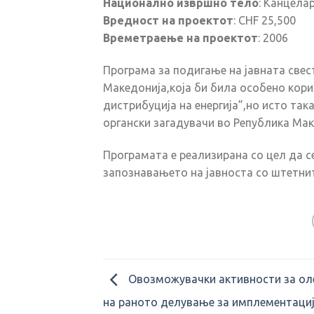
Национално извршно тело
: Канцела
Вредност на проектот
: CHF 25,500
Времетраење на проектот
: 2006
Програма за подигање на јавната свест
Македонија,која би била особено кор
дистрибуција на енергија”,но исто так
органски загадувачи во Република Мак
Програмата е реализирана со цел да с
запознавањето на јавноста со штетни
Овозможувачки активности за ол
на раното делување за имплементациј