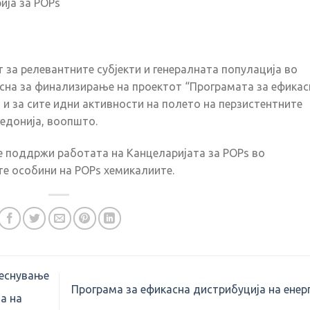
рија за POPs
 за релевантните субјекти и генералната популација во
исна за финализирање на проектот “Програмата за ефикас
а и за сите идни активности на полето на перзистентните
едонија, воопшто.
е поддржи работата на Канцеларијата за POPs во
те особини на POPs хемикалиите.
еснување
Програма за ефикасна дистрибуција на енерг
а на