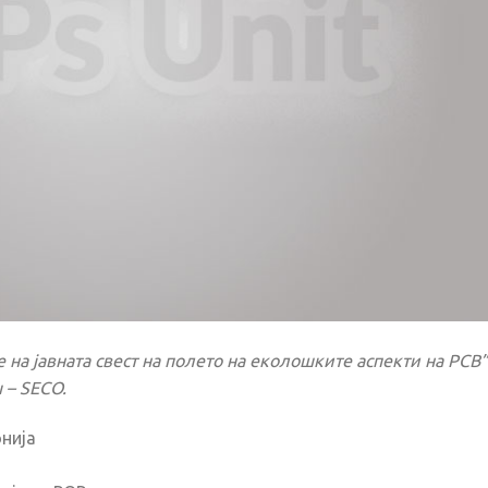
 на јавната свест на полето на еколошките аспекти на PCB”
 – SECO.
нија