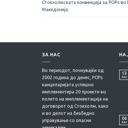
Стокхолмската конвенција за POPs во
Македонија.
ЗА НАС
НА
Во периодот, почнувајќи од
13
2002 година до денес, POPs
Авг
канцеларијата успешно
имплементира 20 проекти во
полето на имплементација на
договорот од Стокхолм, како
и во делот на безбедно
06
управување со опасни
Авг
хемикалии.